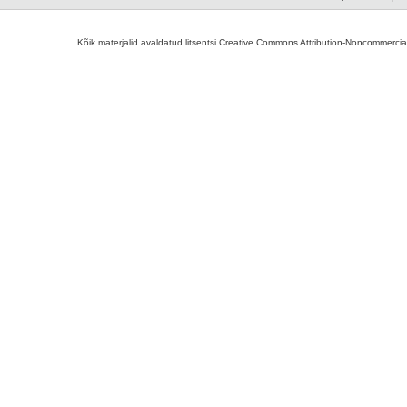
Kõik materjalid avaldatud litsentsi Creative Commons Attribution-Noncommercial-S