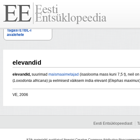
Tagasi ETBL-i
avalehele
elevandid
elevandid,
suurimad
maismaaimetajad
(isaslooma mass kuni 7,5 t), neil on 
(
Loxodonta africana
) ja eelmisest väiksem india elevant (
Elephas maximus
VE, 2006
Eesti Entsüklopeediast
T
Kõik materjalid avaldatud litsentsi Creative Commons Attribution-Noncommercial-S