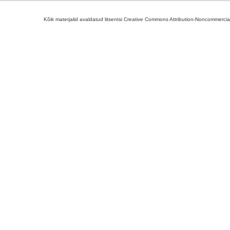
Kõik materjalid avaldatud litsentsi Creative Commons Attribution-Noncommercial-S