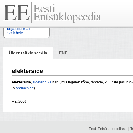
Tagasi ETBL-i
avalehele
Üldentsüklopeedia
ENE
elekterside
elekterside,
sidetehnika
haru, mis tegeleb kõne, tähtede, kujutiste jms inf
ja
andmeside
).
VE, 2006
Eesti Entsüklopeediast
T