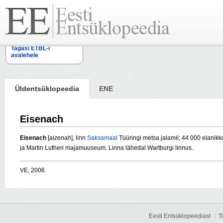
Tagasi ETBL-i
avalehele
Üldentsüklopeedia
ENE
Eisenach
Eisenach
[
aizenah
], linn
Saksamaal
Tüüringi metsa jalamil; 44 000 elanik
ja
Martin Lutheri
majamuuseum. Linna lähedal Wartburgi linnus.
VE, 2006
Eesti Entsüklopeediast
T