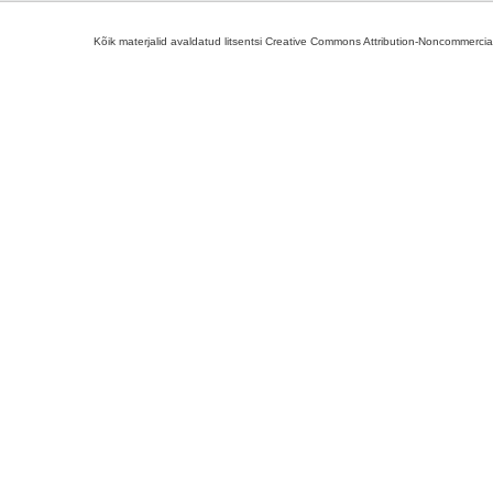
Kõik materjalid avaldatud litsentsi Creative Commons Attribution-Noncommercial-S