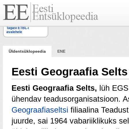
Tagasi ETBL-i
avalehele
Üldentsüklopeedia
ENE
Eesti Geograafia Selts
Eesti Geograafia Selts,
lüh EGS,
ühendav teadusorganisatsioon. A
Geograafiaseltsi
filiaalina Teadu
juurde, sai 1964 vabariiklikuks se