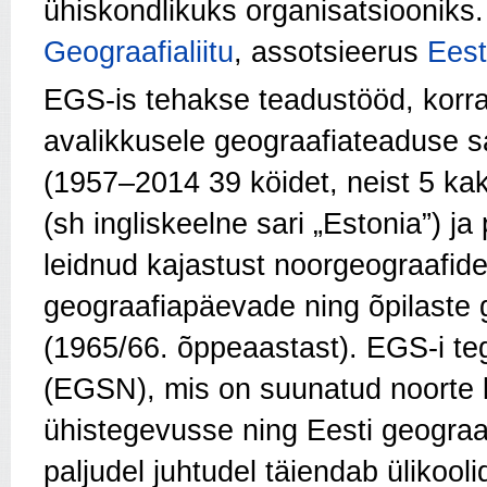
ühiskondlikuks organisatsiooniks
Geograafialiitu
, assotsieerus
Eest
EGS-is tehakse teadustööd, korral
avalikkusele geograafiateaduse s
(1957–2014 39 köidet, neist 5 ka
(sh ingliskeelne sari „Estonia”) ja
leidnud kajastust noorgeograafide
geograafiapäevade ning õpilaste 
(1965/66. õppeaastast). EGS-i te
(EGSN), mis on suunatud noorte 
ühistegevusse ning Eesti geograaf
paljudel juhtudel täiendab ülikool