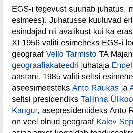
EGS-i tegevust suunab juhatus, m
esimees). Juhatusse kuuluvad er
esindajad nii avalikust kui ka era
XI 1956 valiti esimeheks EGS-i lo
geograaf
Vello Tarmisto
TA Majand
geograafiakateedri
juhataja
Endel
aastani. 1985 valiti seltsi esimeh
aseesimeesteks
Anto Raukas
ja
seltsi presidendiks
Tallinna Ülikoo
Kangur
, asepresidentideks Anto 
on veel olnud geograaf
Kalev Se