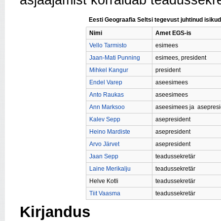
asjaajamist korraldab teadussekre
Eesti Geograafia Seltsi tegevust juhtinud isikud
Nimi
Amet EGS-is
Vello Tarmisto
esimees
Jaan-Mati Punning
esimees, president
Mihkel Kangur
president
Endel Varep
aseesimees
Anto Raukas
aseesimees
Ann Marksoo
aseesimees ja asepresi
Kalev Sepp
asepresident
Heino Mardiste
asepresident
Arvo Järvet
asepresident
Jaan Sepp
teadussekretär
Laine Merikalju
teadussekretär
Helve Kotli
teadussekretär
Tiit Vaasma
teadussekretär
Kirjandus