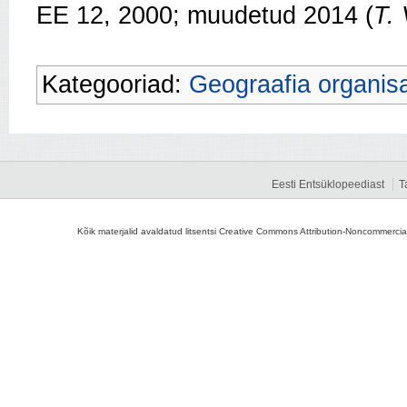
EE 12, 2000; muudetud 2014 (
T.
Kategooriad:
Geograafia organisa
Eesti Entsüklopeediast
T
Kõik materjalid avaldatud litsentsi Creative Commons Attribution-Noncommercial-S