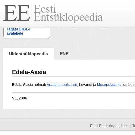
Tagasi ETBL-i
avalehele
Üldentsüklopeedia
ENE
Edela-Aasia
Edela-Aasia
hõlmab
Araabia poolsaare
, Levandi ja
Mesopotaamia
; umbes 
VE, 2006
Eesti Entsüklopeediast
T