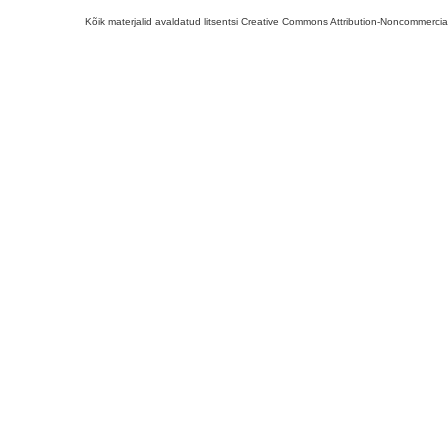
Kõik materjalid avaldatud litsentsi Creative Commons Attribution-Noncommercial-S