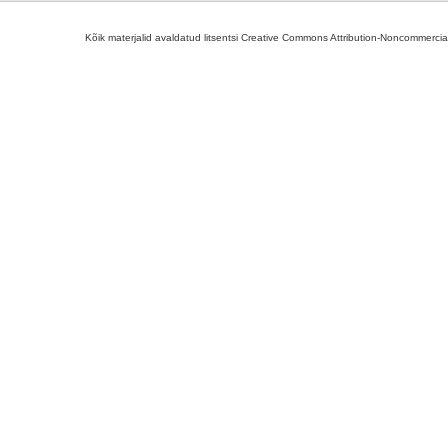
Kõik materjalid avaldatud litsentsi Creative Commons Attribution-Noncommercial-S