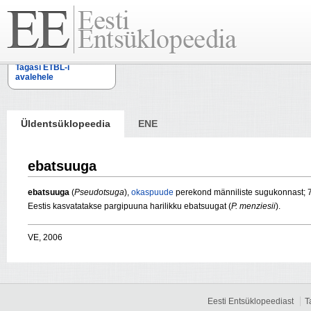
Tagasi ETBL-i
avalehele
Üldentsüklopeedia
ENE
ebatsuuga
ebatsuuga
(
Pseudotsuga
),
okaspuude
perekond männiliste sugukonnast; 7 
Eestis kasvatatakse pargipuuna harilikku ebatsuugat (
P. menziesii
).
VE, 2006
Eesti Entsüklopeediast
T