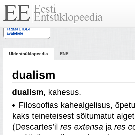
Tagasi ETBL-i
avalehele
Üldentsüklopeedia
ENE
dualism
dualism,
kahesus.
Filosoofias kahealgelisus, õpetu
kaks teineteisest sõltumatut alget
(Descartes’il
res extensa
ja
res c