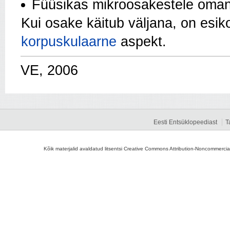
Füüsikas mikroosakestele oma
Kui osake käitub väljana, on esi
korpuskulaarne
aspekt.
VE, 2006
Eesti Entsüklopeediast
T
Kõik materjalid avaldatud litsentsi Creative Commons Attribution-Noncommercial-S