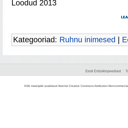
Loodud 2013
Kategooriad:
Ruhnu inimesed
|
E
Eesti Entsüklopeediast
T
Kõik materjalid avaldatud litsentsi Creative Commons Attribution-Noncommercial-S