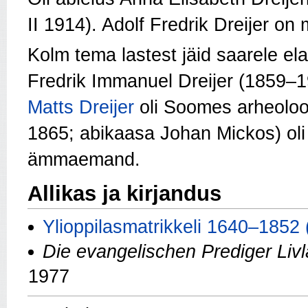
II 1914). Adolf Fredrik Dreijer o
Kolm tema lastest jäid saarele el
Fredrik Immanuel Dreijer (1859–192
Matts Dreijer
oli Soomes arheoloog
1865; abikaasa
Johan Mickos)
oli
ämmaemand.
Allikas ja kirjandus
Ylioppilasmatrikkeli 1640–1852 (
Die evangelischen Prediger Liv
1977