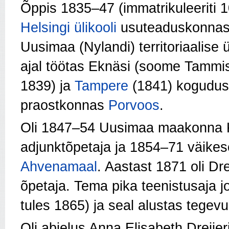
Õppis 1835–47 (immatrikuleeriti 1
Helsingi ülikooli
usuteaduskonnas,
Uusimaa (Nylandi) territoriaalise ü
ajal töötas Eknäsi (soome Tammi
1839) ja
Tampere
(1841) koguduse
praostkonnas
Porvoos
.
Oli 1847–54 Uusimaa maakonna K
adjunktõpetaja ja 1854–71 väike
Ahvenamaal
. Aastast 1871 oli Dr
õpetaja. Tema pika teenistusaja jo
tules 1865) ja seal alustas tegevus
Oli abielus Anna Elisabeth Dreije