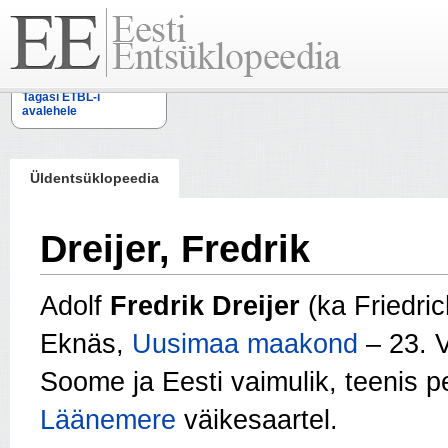
Tagasi ETBL-i
avalehele
Üldentsüklopeedia
Dreijer, Fredrik
Adolf
Fredrik Dreijer
(ka Friedric
Eknäs,
Uusimaa maakond
– 23. 
Soome ja Eesti vaimulik, teenis p
Läänemere
väikesaartel.