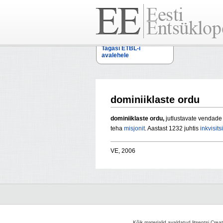
Tagasi ETBL-i
avalehele
dominiiklaste ordu
dominiiklaste ordu,
jutlustavate vendad
teha
misjonit
. Aastast 1232 juhtis
inkvisits
VE, 2006
Kõik materjalid avaldatud litsentsi Crea