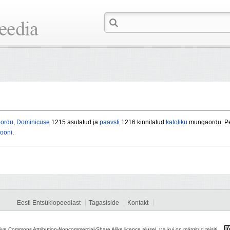
e
ordu
,
Dominicuse
1215 asutatud ja
paavsti
1216 kinnitatud
katoliku
mungaordu. Pea
iooni
.
Eesti Entsüklopeediast
Tagasiside
Kontakt
tive Commons Attribution-Noncommercial-Share Alike licence alusel, v.a kui on märgitud teisiti.