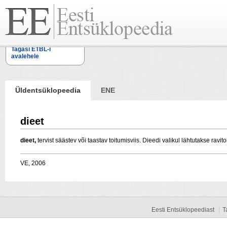
Tagasi ETBL-i
avalehele
Üldentsüklopeedia
ENE
dieet
dieet,
tervist säästev või taastav toitumisviis. Dieedi valikul lähtutakse rav
VE, 2006
Eesti Entsüklopeediast
T