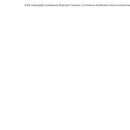
Kõik materjalid avaldatud litsentsi Creative Commons Attribution-Noncommercial-S