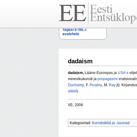
Tagasi ETBL-i
avalehele
dadaism
dadaịsm,
Lääne-Euroopas ja
USA-s
vilje
minevikukunsti ja
propageeris
irratsional
Duchamp
, F.
Picabia
, M.
Ray
jt). Kirjand
silbid
).
VE, 2006
Kategooriad:
Kunstistiilid ja -suunad