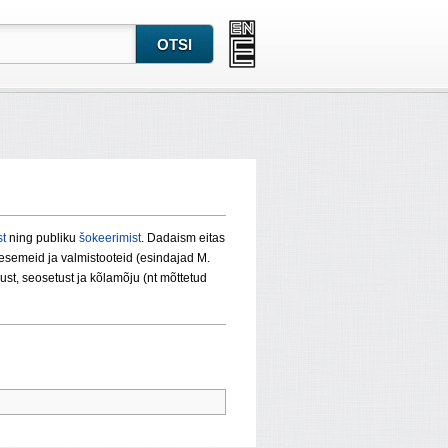
t
ning publiku
šokeerimist
. Dadaism eitas
 esemeid ja valmistooteid (esindajad M.
vsust, seosetust ja kõlamõju (nt mõttetud