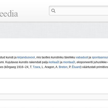
ldud kunsti ja
kirjandusvool
, mis taotles kunstniku täielikku
vabadust
ja
spontaansus
ismi. Kujutavas kunstis rakendati palju
kollaaži
ja
montaaži
, eksponeeriti juhuslikke
uses (kõrgaeg 1916–24, T.
Tzara
, L. Aragon, A.
Breton
, P.
Éluard
) väärtustati primitii