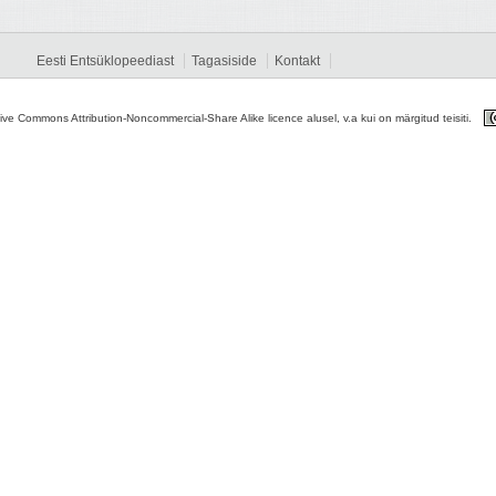
Eesti Entsüklopeediast
Tagasiside
Kontakt
tive Commons Attribution-Noncommercial-Share Alike licence alusel, v.a kui on märgitud teisiti.