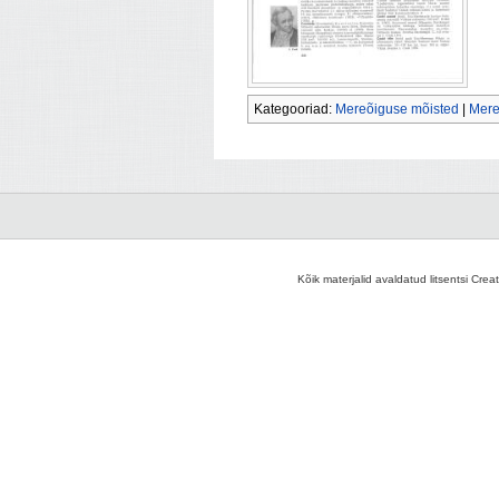
Kategooriad:
Mereõiguse mõisted
|
Mere
Kõik materjalid avaldatud litsentsi Crea