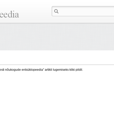
esti nõukogude entsüklopeedia” artikli lugemiseks kliki pildil.