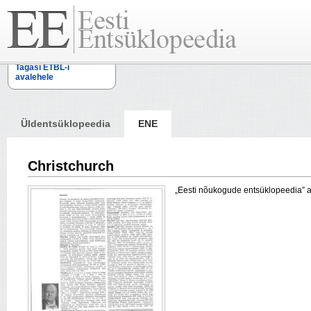
Tagasi ETBL-i
avalehele
Üldentsüklopeedia
ENE
Christchurch
„Eesti nõukogude entsüklopeedia” arti