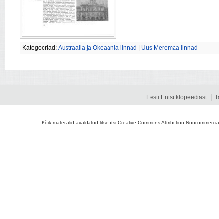
Kategooriad:
Austraalia ja Okeaania linnad
|
Uus-Meremaa linnad
Eesti Entsüklopeediast
T
Kõik materjalid avaldatud litsentsi Creative Commons Attribution-Noncommercial-S