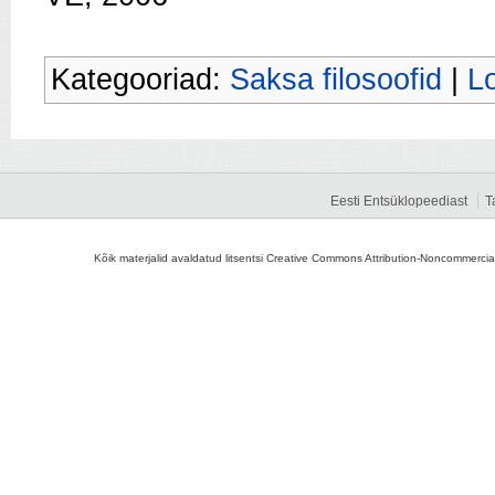
Kategooriad:
Saksa filosoofid
|
Lo
Eesti Entsüklopeediast
T
Kõik materjalid avaldatud litsentsi Creative Commons Attribution-Noncommercial-S