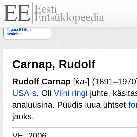
Tagasi ETBL-i
avalehele
Carnap, Rudolf
Rudolf Carnap
[
ka-
] (1891–1970
USA-s
. Oli
Viini ringi
juhte, käsita
analüüsina. Püüdis luua ühtset
fo
jaoks.
VE, 2006