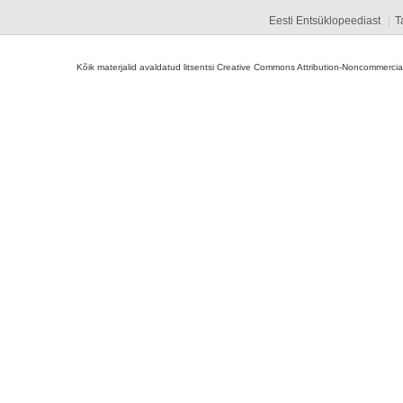
Eesti Entsüklopeediast
T
Kõik materjalid avaldatud litsentsi Creative Commons Attribution-Noncommercial-S