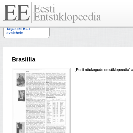
Tagasi ETBL-i
avalehele
Brasiilia
„Eesti nõukogude entsüklopeedia” arti