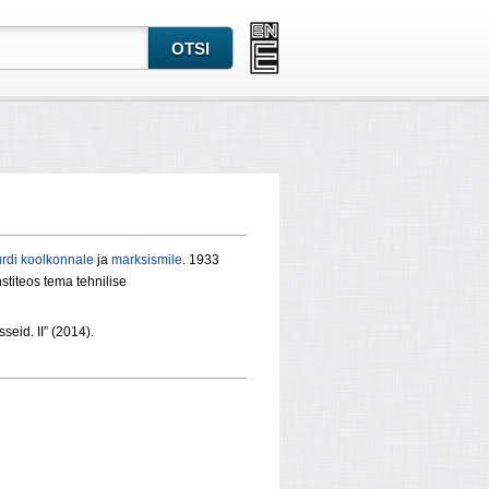
urdi koolkonnale
ja
marksismile
. 1933
stiteos tema tehnilise
seid. II” (2014).