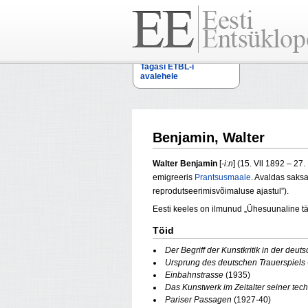
Tagasi ETBL-i
avalehele
Benjamin, Walter
Walter Benjamin
[-
i:n
] (15. Vll 1892 – 27.
emigreeris
Prantsusmaale
. Avaldas saksa
reprodutseerimisvõimaluse ajastul”).
Eesti keeles on ilmunud „Ühesuunaline täna
Töid
Der Begriff der Kunstkritik in der deu
Ursprung des deutschen Trauerspiels
Einbahnstrasse
(1935)
Das Kunstwerk im Zeitalter seiner tec
Pariser Passagen
(1927-40)