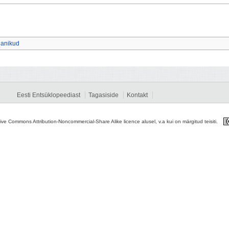
janikud
Eesti Entsüklopeediast
Tagasiside
Kontakt
tive Commons Attribution-Noncommercial-Share Alike licence alusel, v.a kui on märgitud teisiti.