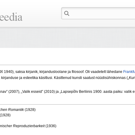
 IX 1940), saksa kirjanik, kirjandusloolane ja filosoof. Oli vaadeteIt lähedane
Frankf
 kirjanduse ja esteetika käsitlusi. Käsitlenud kunsti saatust nüüdisühiskonnas („Kun
v” (2007), „Valik esseid” (2010) ja „Lapsepõlv Berliinis 1900. aasta paiku: valik es
tschen Romantik
(1928)
(1928)
hnischer Reproduzierbarkeit
(1936)