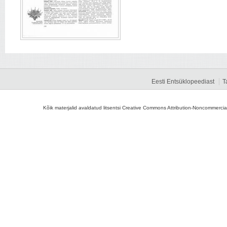
Eesti Entsüklopeediast
T
Kõik materjalid avaldatud litsentsi Creative Commons Attribution-Noncommercial-S