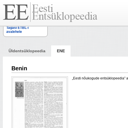
Tagasi ETBL-i
avalehele
Üldentsüklopeedia
ENE
Benin
„Eesti nõukogude entsüklopeedia” arti