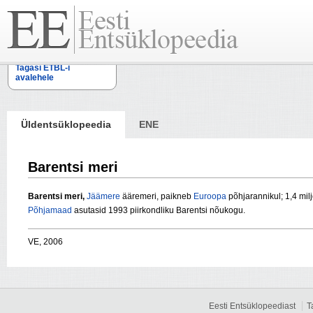
Tagasi ETBL-i
avalehele
Üldentsüklopeedia
ENE
Barentsi meri
Barentsi meri,
Jäämere
ääremeri, paikneb
Euroopa
põhjarannikul; 1,4 mil
Põhjamaad
asutasid 1993 piirkondliku Barentsi nõukogu.
VE, 2006
Eesti Entsüklopeediast
T