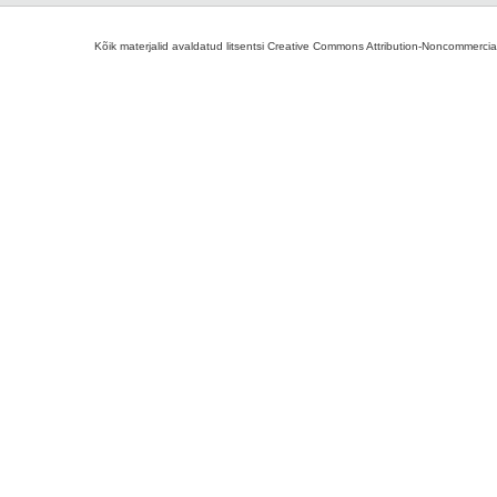
Kõik materjalid avaldatud litsentsi Creative Commons Attribution-Noncommercial-S