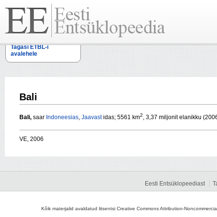
Tagasi ETBL-i
avalehele
Bali
2
Bali,
saar
Indoneesias
,
Jaavast
idas; 5561 km
, 3,37 miljonit elanikku (200
VE, 2006
Eesti Entsüklopeediast
T
Kõik materjalid avaldatud litsentsi Creative Commons Attribution-Noncommercial-S