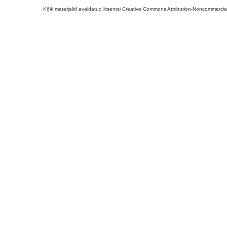
Kõik materjalid avaldatud litsentsi Creative Commons Attribution-Noncommercial-S