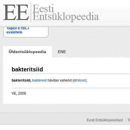
Tagasi ETBL-i
avalehele
Üldentsüklopeedia
ENE
bakteritsiid
bakteritsiid,
baktereid
hävitav vahend (nt
kloor
).
VE, 2006
Eesti Entsüklopeediast
T