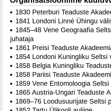
Organisatsiooniline kuuluv
1830 Peterburi Teaduste Akade
1841 Londoni Linné Ühingu välis
1845–48 Vene Geograafia Seltsi
juhataja
1861 Preisi Teaduste Akadeemia 
1854 Londoni Kuningliku Seltsi v
1858 Belgia Kuningliku Teaduste
1858 Pariisi Teaduste Akadeemia
1859 Vene Entomoloogia Seltsi a
1865 Austria-Ungari Teaduste A
1869–76 Loodusuurijate Seltsi 
1852 Tartu Ülikooli auliige