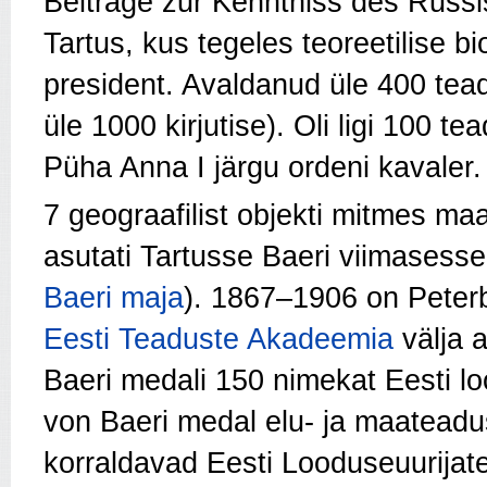
Beiträge zur Kenntniss des Russ
Tartus, kus tegeles teoreetilise bi
president. Avaldanud üle 400 tea
üle 1000 kirjutise). Oli ligi 100 te
Püha Anna I järgu ordeni kavaler.
7 geograafilist objekti mitmes m
asutati Tartusse Baeri viimases
Baeri maja
). 1867–1906 on Peter
Eesti Teaduste Akadeemia
välja
Baeri medali 150 nimekat Eesti lo
von Baeri medal elu- ja maateadu
korraldavad Eesti Looduseuurijat