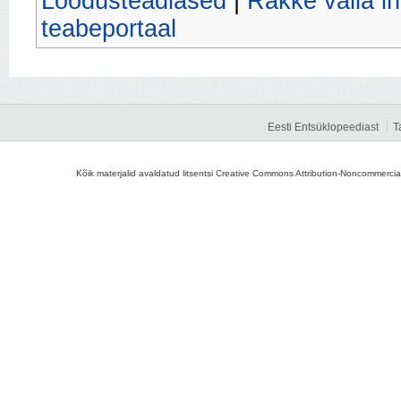
Loodusteadlased
|
Rakke valla i
teabeportaal
Eesti Entsüklopeediast
T
Kõik materjalid avaldatud litsentsi Creative Commons Attribution-Noncommercial-S