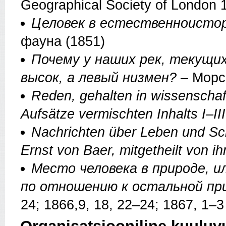
Geographical Society of London 
Целовек в естественноисто
фауна (1851)
Почему у наших рек, текущих
высок, а левый низмен?
– Морск
Reden, gehalten in wissenscha
Aufsätze vermischten Inhalts I–II
Nachrichten über Leben und Sch
Ernst von Baer, mitgetheilt von i
Место человека в природе, и
по отношению к остальной пр
24; 1866,9, 18, 22–24; 1867, 1–3