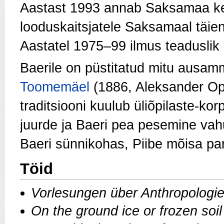
Aastast 1993 annab Saksamaa ke
looduskaitsjatele Saksamaal täie
Aastatel 1975–99 ilmus
teaduslik 
Baerile on püstitatud mitu ausam
Toomemäel
(1886, Aleksander Ope
traditsiooni kuulub üliõpilaste-k
juurde ja Baeri pea pesemine vahu
Baeri sünnikohas, Piibe mõisa par
Töid
Vorlesungen über Anthropologie 
On the ground ice or frozen soil