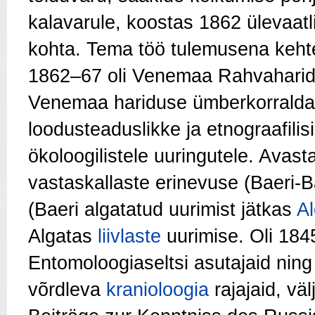
kalavarule, koostas 1862 ülevaat
kohta. Tema töö tulemusena keht
1862–67 oli Venemaa Rahvaharidu
Venemaa hariduse ümberkorraldam
loodusteaduslikke ja etnograafilis
ökoloogilistele uuringutele. Avas
vastaskallaste erinevuse (Baeri-
(Baeri algatatud uurimist jätkas
A
Algatas
liivlaste
uurimise. Oli 184
Entomoloogiaseltsi asutajaid ning
võrdleva
kranioloogia
rajajaid, vä