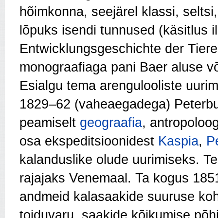
hõimkonna, seejärel klassi, seltsi
lõpuks isendi tunnused (käsitlus 
Entwicklungsgeschichte der Tiere”
monograafiaga pani Baer aluse võr
Esialgu tema arengulooliste uurim
1829–62 (vaheaegadega) Peterbu
peamiselt
geograafia
, antropoloo
osa ekspeditsioonidest
Kaspia
,
P
kalanduslike olude uurimiseks. Te
rajajaks Venemaal. Ta kogus 185
andmeid kalasaakide suuruse koht
toiduvaru, saakide kõikumise põh