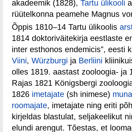
akadeemik (1828),
Tartu ülikooli
a
rüütelkonna peamehe Magnus vo
Õppis 1810–14 Tartu ülikoolis
ars
1814 doktoriväitekirja eestlaste
inter esthonos endemicis”, eesti
Viini
,
Würzburgi
ja
Berliini
kliinik
olles 1819. aastast zooloogia- ja
Rajas 1821 Königsbergi zooloogiam
1826
imetajate
(sh inimese)
muna
roomajate
, imetajate ning eriti põh
kirjeldas blastulat, seljakeelikut n
elundi arengut. Tõestas, et loom