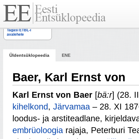
Tagasi ETBL-i
avalehele
Üldentsüklopeedia
ENE
Baer, Karl Ernst von
Karl Ernst von Baer
[
bä:r
] (28. 
kihelkond
,
Järvamaa
– 28. XI 18
loodus- ja arstiteadlane, kirjeldav
embrüoloogia
rajaja, Peterburi T