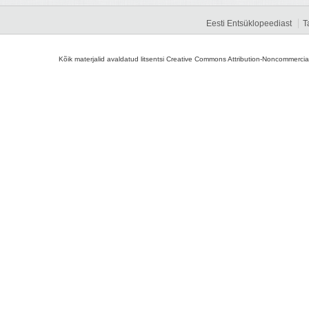
Eesti Entsüklopeediast
T
Kõik materjalid avaldatud litsentsi Creative Commons Attribution-Noncommercial-S