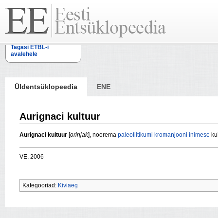
Tagasi ETBL-i
avalehele
Üldentsüklopeedia
ENE
Aurignaci kultuur
Aurignaci kultuur
[
orinjak
], noorema
paleoliitikumi
kromanjooni inimese
kul
VE, 2006
Kategooriad:
Kiviaeg