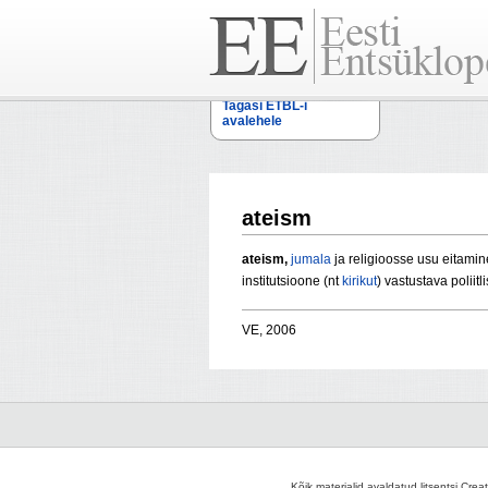
Tagasi ETBL-i
avalehele
ateism
ateism,
jumala
ja religioosse usu eitamin
institutsioone (nt
kirikut
) vastustava polii
VE, 2006
Kõik materjalid avaldatud litsentsi Crea