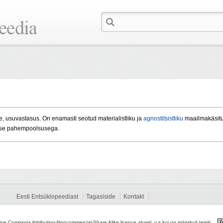
e, usuvastasus. On enamasti seotud materialistliku ja
agnostitsistliku
maailmakäsitus
tlise pahempoolsusega.
Eesti Entsüklopeediast
Tagasiside
Kontakt
tive Commons Attribution-Noncommercial-Share Alike licence alusel, v.a kui on märgitud teisiti.