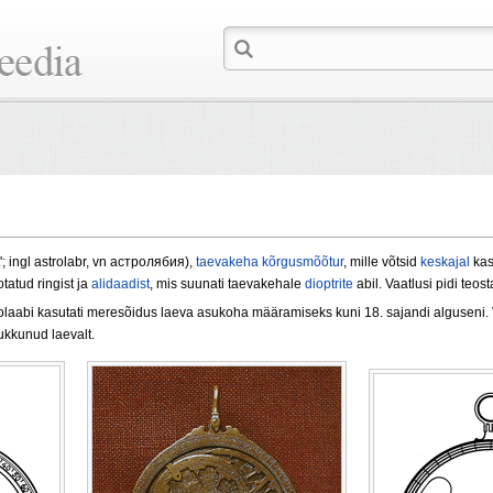
t'; ingl astrolabr, vn астролябия),
taevakeha kõrgusmõõtur
, mille võtsid
keskajal
kas
tatud ringist ja
alidaadist
, mis suunati taevakehale
dioptrite
abil. Vaatlusi pidi teo
rolaabi kasutati meresõidus laeva asukoha määramiseks kuni 18. sajandi alguseni.
ukkunud laevalt.