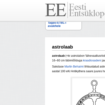
Tagasi ETBL-i
avalehele
astrolaab
astrolaab
(<kr
astrolabon
'tähevaatlusriis
16–60 cm läbimõõduga
kraadiosadeni
jao
Sakslase
Martin Behaimi
lihtsustatud ast
aastal 100 eKr Antikythera saare juures h