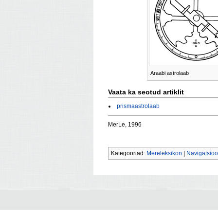
Araabi astrolaab
Vaata ka seotud artiklit
prismaastrolaab
MerLe, 1996
Kategooriad:
Mereleksikon
|
Navigatsio