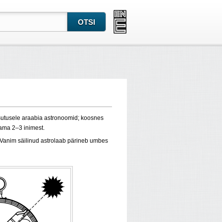
utusele araabia astronoomid; koosnes
stama 2–3 inimest.
 Vanim säilinud astrolaab pärineb umbes