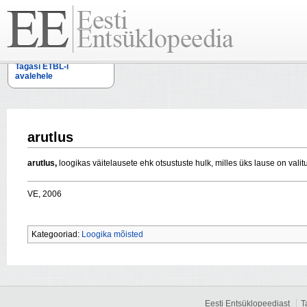
Tagasi ETBL-i
avalehele
arutlus
arutlus,
loogikas väitelausete ehk otsustuste hulk, milles üks lause on vali
VE, 2006
Kategooriad:
Loogika mõisted
Eesti Entsüklopeediast
T