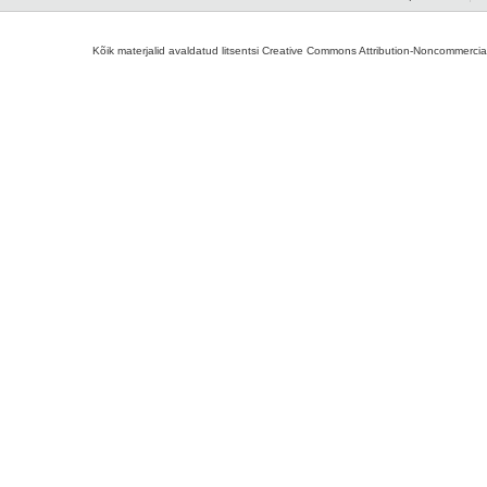
Kõik materjalid avaldatud litsentsi Creative Commons Attribution-Noncommercial-S