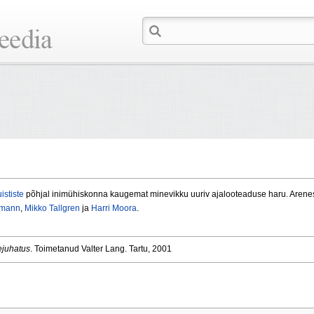
ististe
põhjal inimühiskonna kaugemat minevikku uuriv ajalooteaduse haru. Arenes 
smann
,
Mikko Tallgren
ja
Harri Moora
.
ejuhatus
. Toimetanud Valter Lang. Tartu, 2001