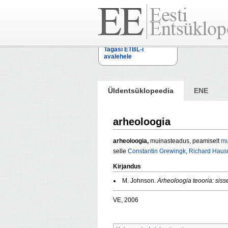
Tagasi ETBL-i
avalehele
Üldentsüklopeedia
ENE
arheoloogia
arheoloogia,
muinasteadus, peamiselt
mu
selle
Constantin Grewingk
,
Richard Hau
Kirjandus
M. Johnson.
Arheoloogia teooria: siss
VE, 2006