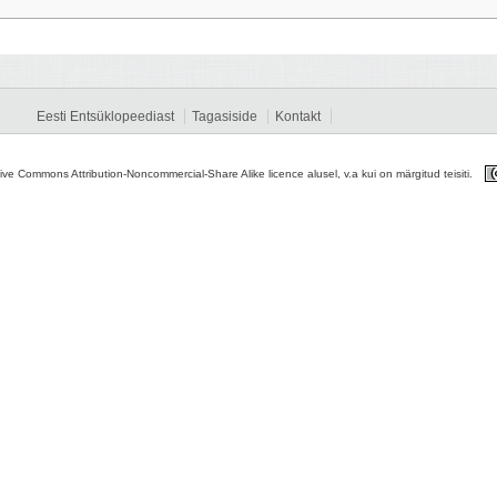
Eesti Entsüklopeediast
Tagasiside
Kontakt
tive Commons Attribution-Noncommercial-Share Alike licence alusel, v.a kui on märgitud teisiti.