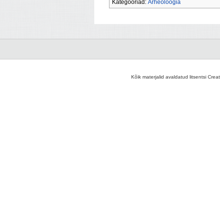
Kategooriad:
Arheoloogia
Kõik materjalid avaldatud litsentsi Crea