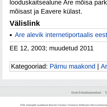
looduskaitsealune Are mõisa park 
mõisast ja Eavere külast.
Välislink
Are alevik internetiportaalis eest
EE 12, 2003; muudetud 2011
Kategooriad:
Pärnu maakond
|
Ar
Eesti Entsüklopeediast
T
Kõik materjalid avaldatud litsentsi Creative Commons Attribution-Noncommercial-S