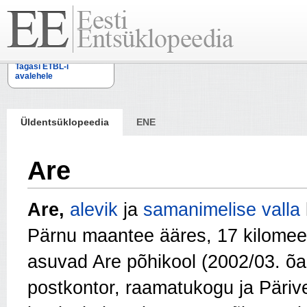
Tagasi ETBL-i
avalehele
Üldentsüklopeedia
ENE
Are
Are,
alevik
ja
samanimelise valla
Pärnu maantee ääres, 17 kilomee
asuvad Are põhikool (2002/03. õa 
postkontor, raamatukogu ja Päriver