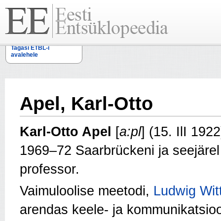
Tagasi ETBL-i
avalehele
Apel, Karl-Otto
Karl-Otto Apel
[
a:pl
] (15. IlI 192
1969–72 Saarbrückeni ja seejärel 
professor.
Vaimuloolise meetodi,
Ludwig Wit
arendas keele- ja kommunikatsioo