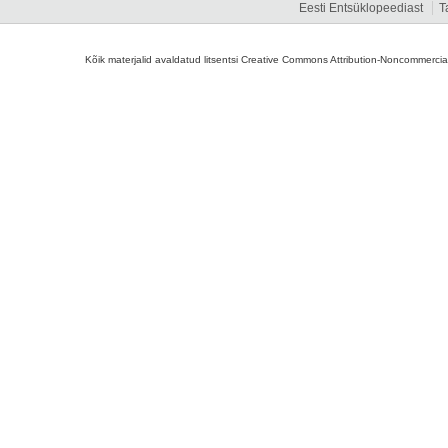
Eesti Entsüklopeediast
T
Kõik materjalid avaldatud litsentsi Creative Commons Attribution-Noncommercial-S