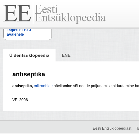
Tagasi ETBL-i
avalehele
Üldentsüklopeedia
ENE
antiseptika
antiseptika,
mikroobide
hävitamine või nende paljunemise pidurdamine ha
VE, 2006
Eesti Entsüklopeediast
T