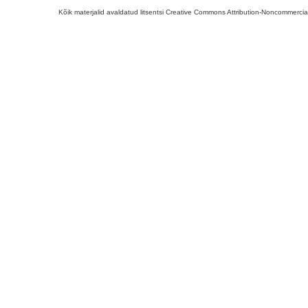
Kõik materjalid avaldatud litsentsi Creative Commons Attribution-Noncommercial-S