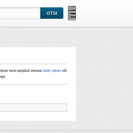
etuse eest varjatud veeala
reidil
,
lahes
või
ega.