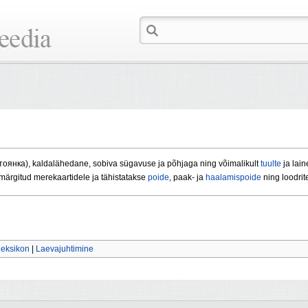
тоянка), kaldalähedane, sobiva sügavuse ja põhjaga ning võimalikult
tuulte
ja lain
märgitud merekaartidele ja tähistatakse
poide
, paak- ja
haalamispoide
ning loodrit
leksikon
|
Laevajuhtimine