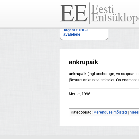
Tagasi ETBL-i
avalehele
ankrupaik
ankrupaik
(ingl anchorage, vn якорная с
jõesuus ankrus seismiseks. On enamasti 
MerLe, 1996
Kategooriad:
Merenduse mõisted
|
Mere