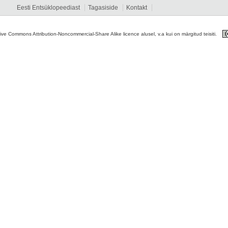
Eesti Entsüklopeediast
Tagasiside
Kontakt
tive Commons Attribution-Noncommercial-Share Alike licence alusel, v.a kui on märgitud teisiti.