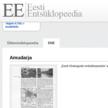
Tagasi ETBL-i
avalehele
Üldentsüklopeedia
ENE
Amudarja
„Eesti nõukogude entsüklopeedia” arti