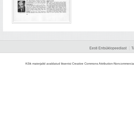
Eesti Entsüklopeediast
T
Kõik materjalid avaldatud litsentsi Creative Commons Attribution-Noncommercial-S