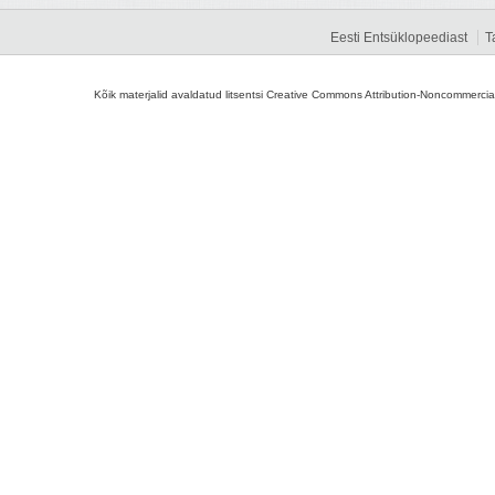
Eesti Entsüklopeediast
T
Kõik materjalid avaldatud litsentsi Creative Commons Attribution-Noncommercial-S