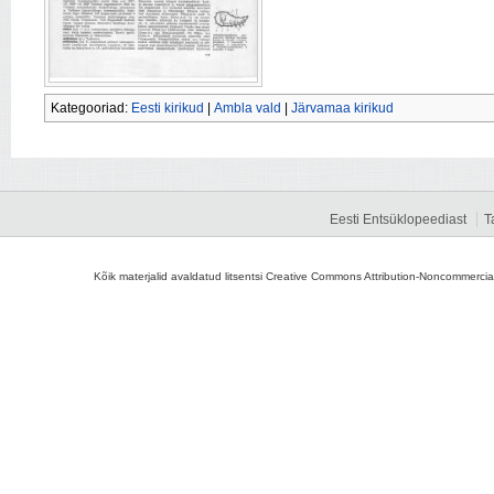
Kategooriad:
Eesti kirikud
|
Ambla vald
|
Järvamaa kirikud
Eesti Entsüklopeediast
T
Kõik materjalid avaldatud litsentsi Creative Commons Attribution-Noncommercial-S