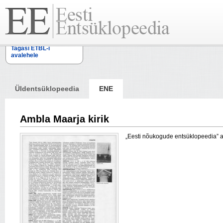
Tagasi ETBL-i
avalehele
Üldentsüklopeedia
ENE
Ambla Maarja kirik
„Eesti nõukogude entsüklopeedia” arti