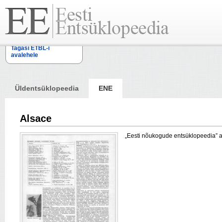
Tagasi ETBL-i
avalehele
Üldentsüklopeedia
ENE
Alsace
„Eesti nõukogude entsüklopeedia” arti