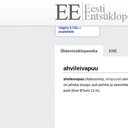
Tagasi ETBL-i
avalehele
Üldentsüklopeedia
ENE
ahvileivapuu
ahvileivapuu
(
Adansonia
),
lehtpuude
pere
on jahuka sisuga, puit pehme ja veerohke
puid (tüve Ø kuni 13 m).