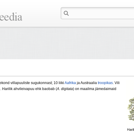
kond villapuuliste sugukonnast; 10 liiki
Aafrika
ja
Austraalia
troopikas
. Vili
. Harilik ahvileivapuu ehk baobab (
A.
digitata
) on maailma jämedaimaid
Hari