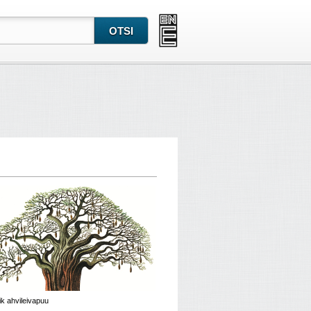
lik ahvileivapuu