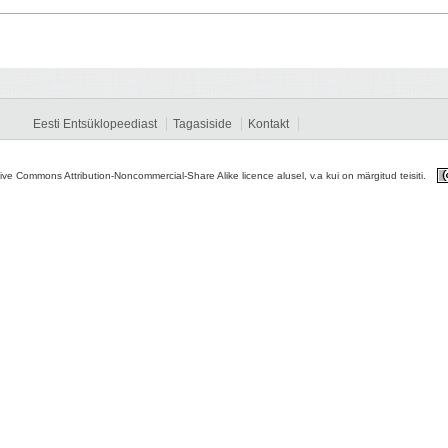
Eesti Entsüklopeediast
Tagasiside
Kontakt
tive Commons Attribution-Noncommercial-Share Alike licence alusel, v.a kui on märgitud teisiti.