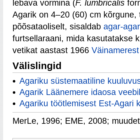
lebava vormina (
F. lumbricalis
fo
Agarik on 4–20 (60) cm kõrgune
põõsataoliselt, sisaldab
agar-agar
furtsellaraani, mida kasutatakse 
vetikat aastast 1966
Väinamerest
Välislingid
Agariku süstemaatiline kuuluvu
Agarik Läänemere idaosa veebi
Agariku töötlemisest Est-Agari 
MerLe, 1996; EME, 2008; muude