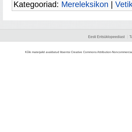
Kategooriad:
Mereleksikon
|
Veti
Eesti Entsüklopeediast
T
Kõik materjalid avaldatud litsentsi Creative Commons Attribution-Noncommercial-S