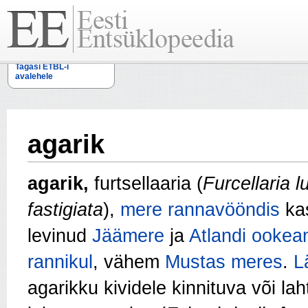
Tagasi ETBL-i
avalehele
agarik
agarik,
furtsellaaria (
Furcellaria l
fastigiata
),
mere
rannavööndis
ka
levinud
Jäämere
ja
Atlandi ookea
rannikul
, vähem
Mustas meres
.
L
agarikku kividele kinnituva või la