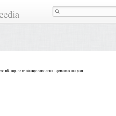
esti nõukogude entsüklopeedia” artikli lugemiseks kliki pildil.