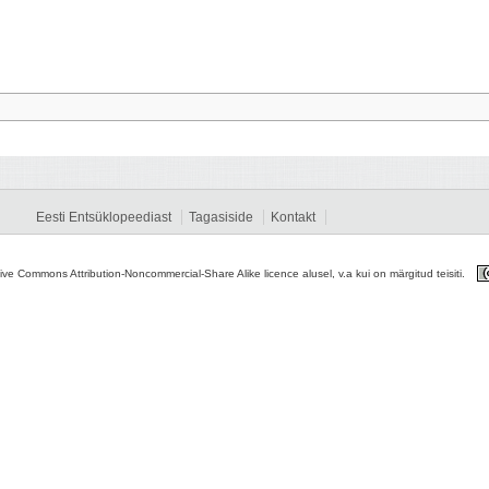
Eesti Entsüklopeediast
Tagasiside
Kontakt
tive Commons Attribution-Noncommercial-Share Alike licence alusel, v.a kui on märgitud teisiti.