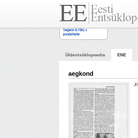
Tagasi ETBL-i
avalehele
Üldentsüklopeedia
ENE
aegkond
„E