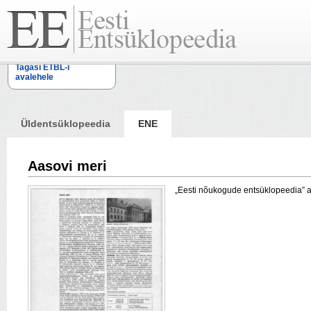
Tagasi ETBL-i
avalehele
Üldentsüklopeedia
ENE
Aasovi meri
„Eesti nõukogude entsüklopeedia” arti