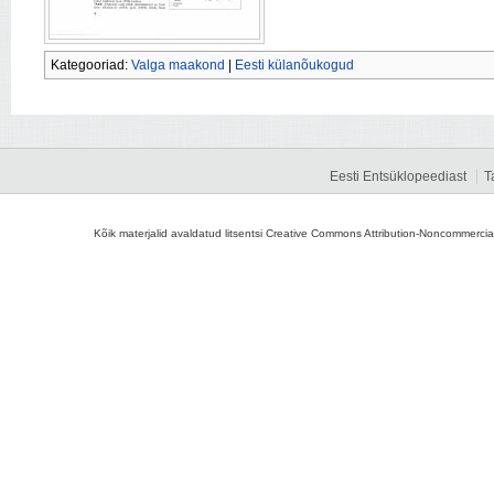
Kategooriad:
Valga maakond
|
Eesti külanõukogud
Eesti Entsüklopeediast
T
Kõik materjalid avaldatud litsentsi Creative Commons Attribution-Noncommercial-S