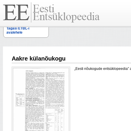
Tagasi ETBL-i
avalehele
Aakre külanõukogu
„Eesti nõukogude entsüklopeedia” arti