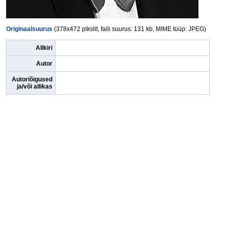
Originaalsuurus
(378x472 pikslit, faili suurus: 131 kb, MIME tüüp: JPEG)
Allkiri
Autor
Autoriõigused
ja/või allikas