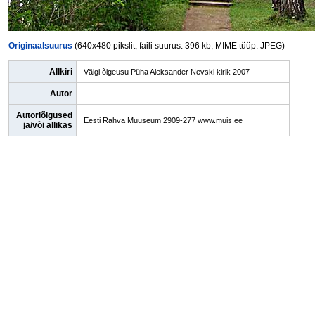
Originaalsuurus
(640x480 pikslit, faili suurus: 396 kb, MIME tüüp: JPEG)
Allkiri
Välgi õigeusu Püha Aleksander Nevski kirik 2007
Autor
Autoriõigused
Eesti Rahva Muuseum 2909-277 www.muis.ee
ja/või allikas