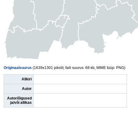
Originaalsuurus
(1639x1301 pikslit, faili suurus: 68 kb, MIME tüüp: PNG)
Allkiri
Autor
Autoriõigused
ja/või allikas