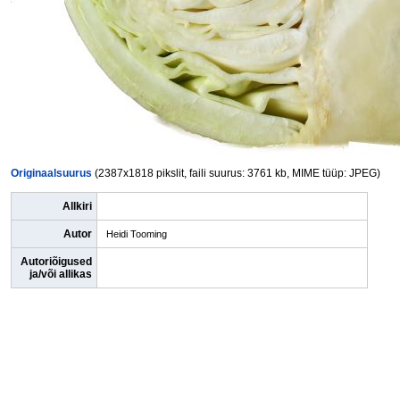
Originaalsuurus
(2387x1818 pikslit, faili suurus: 3761 kb, MIME tüüp: JPEG)
Allkiri
Autor
Heidi Tooming
Autoriõigused
ja/või allikas