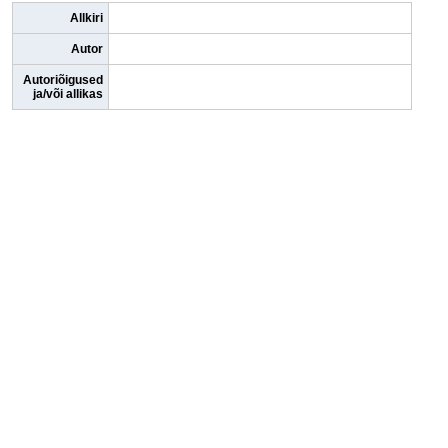
Allkiri
Autor
Autoriõigused
ja/või allikas