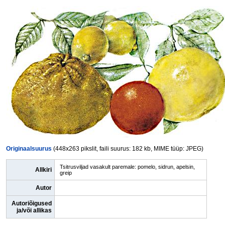
Originaalsuurus
(448x263 pikslit, faili suurus: 182 kb, MIME tüüp: JPEG)
Tsitrusviljad vasakult paremale: pomelo, sidrun, apelsin,
Allkiri
greip
Autor
Autoriõigused
ja/või allikas