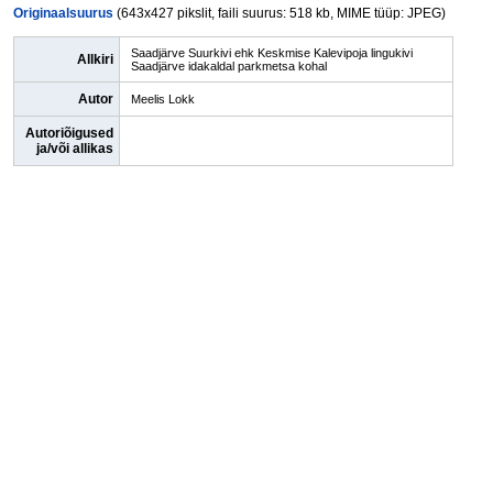
Originaalsuurus
(643x427 pikslit, faili suurus: 518 kb, MIME tüüp: JPEG)
Saadjärve Suurkivi ehk Keskmise Kalevipoja lingukivi
Allkiri
Saadjärve idakaldal parkmetsa kohal
Autor
Meelis Lokk
Autoriõigused
ja/või allikas