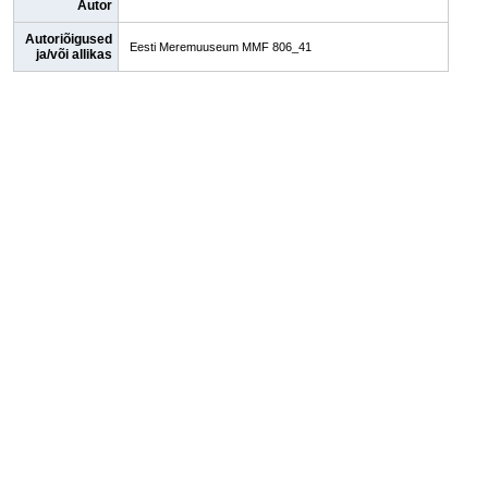
Autor
Autoriõigused
Eesti Meremuuseum MMF 806_41
ja/või allikas