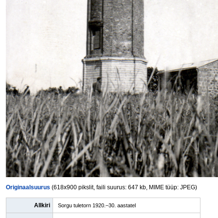
Originaalsuurus
(618x900 pikslit, faili suurus: 647 kb, MIME tüüp: JPEG)
Allkiri
Sorgu tuletorn 1920.–30. aastatel