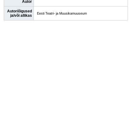
Autor
Autoriõigused
Eesti Teatri- ja Muusikamuuseum
ja/või allikas