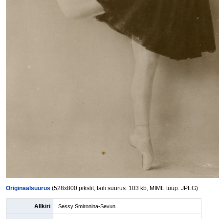
Originaalsuurus
(528x800 pikslit, faili suurus: 103 kb, MIME tüüp: JPEG)
Allkiri
Sessy Smironina-Sevun.