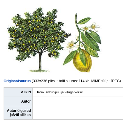
Originaalsuurus
(333x238 pikslit, faili suurus: 114 kb, MIME tüüp: JPEG)
Allkiri
Harilik sidrunipuu ja viljaga võrse
Autor
Autoriõigused
ja/või allikas